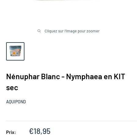
Cliquez sur l'image pour zoomer
Nénuphar Blanc - Nymphaea en KIT
sec
AQUIPOND
Prix réduit
€18,95
Prix: