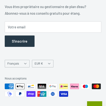
+32(0)10860354 - INFO@AQUIPOND.COM
Devenir revendeur
Vous êtes propriétaire ou gestionnaire de plan d'eau?
Abonnez-vous à nos conseils gratuits pour étang.
Recherche
Services
Votre email
Vous êtes PRO ?
ESHOP B2B PRO
S'inscrire
Langue
Devise
Français
EUR €
Nous acceptons