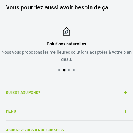
Vous pourriez aussi avoir besoin de ça :
Solutions naturelles
Nous vous proposons les meilleures solutions adaptées à votre plan
d'eau.
QUI EST AQUIPOND?
Notre mission est de vous aider à restaurer le biotope et la
MENU
biodiversité dans votre plan d'eau. Nous proposons nos
solutions à tous les gestionnaires de milieux aquatiques :
Conditions générales
parcs, centres d'activité, baignades naturelles, ....
ABONNEZ-VOUS À NOS CONSEILS
Contactez-nous