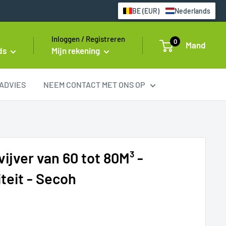
BE (EUR)
Nederlands
Inloggen / Registreren
0
Mand
ds
Mijn rekening
ADVIES
NEEM CONTACT MET ONS OP
vijver van 60 tot 80M³ -
teit - Secoh