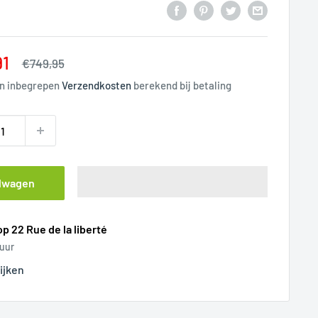
gde prijs
91
Normale prijs
€749,95
en inbegrepen
Verzendkosten
berekend bij betaling
elwagen
p 22 Rue de la liberté
 uur
ijken