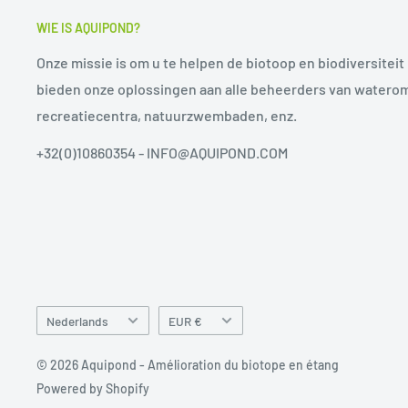
WIE IS AQUIPOND?
Onze missie is om u te helpen de biotoop en biodiversiteit 
bieden onze oplossingen aan alle beheerders van watero
recreatiecentra, natuurzwembaden, enz.
+32(0)10860354 - INFO@AQUIPOND.COM
Taal
Munteenheid
Nederlands
EUR €
© 2026 Aquipond - Amélioration du biotope en étang
Powered by Shopify