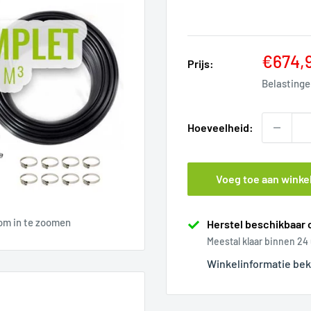
Verlaa
€674,
Prijs:
Belasting
Hoeveelheid:
Voeg toe aan wink
om in te zoomen
Herstel beschikbaar o
Meestal klaar binnen 24
Winkelinformatie bek