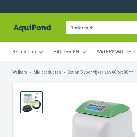
Ga naar de inhoud
Aquipond - Amélioration du biotope en étang
BEluchting
BACTERIËN
WATERKWALITEIT
Welkom
Alle producten
Set nr. 5 voor vijver van 60 tot 80M³...